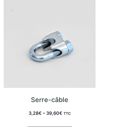
Serre-câble
3,28
€
–
39,60
€
TTC