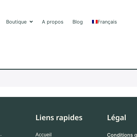
Boutique
A propos
Blog
Français
Liens rapides
Légal
.
Conditions g
Accueil