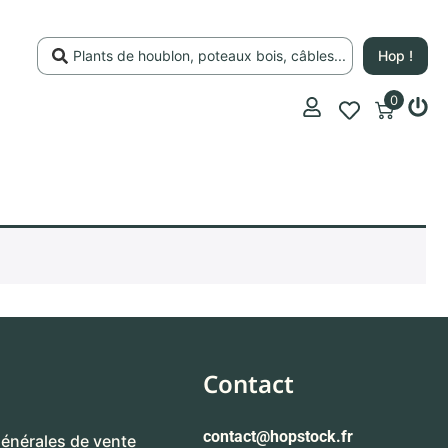
Hop !
0
Contact
contact
@hopstock.fr
énérales de vente