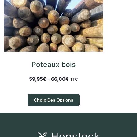
Poteaux bois
59,95
€
–
66,00
€
TTC
Choix Des Options