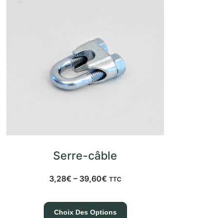
Serre-câble
3,28
€
–
39,60
€
TTC
Choix Des Options