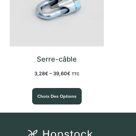
Serre-câble
3,28
€
–
39,60
€
TTC
Choix Des Options