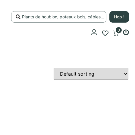
Hop !
0