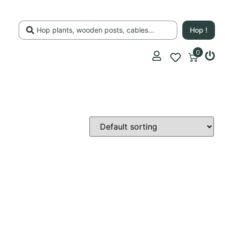
Hop !
0