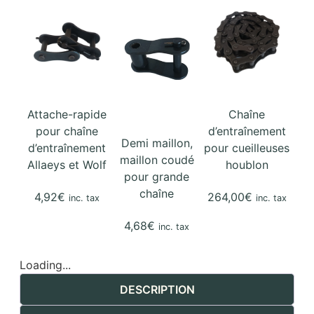
Attache-rapide
Chaîne
pour chaîne
d’entraînement
Demi maillon,
d’entraînement
pour cueilleuses
maillon coudé
Allaeys et Wolf
houblon
pour grande
chaîne
4,92
€
264,00
€
inc. tax
inc. tax
4,68
€
inc. tax
Loading...
DESCRIPTION