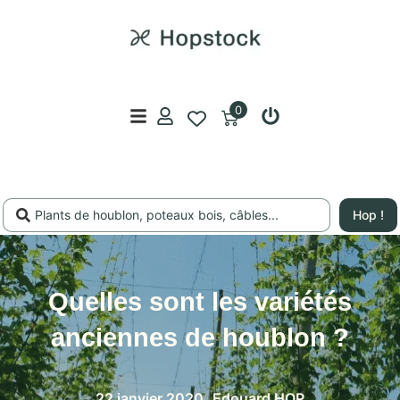
0
Hop !
Quelles sont les variétés
anciennes de houblon ?
22 janvier 2020
Edouard HOP