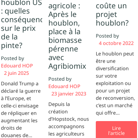
houblon US
agricole :
coûte un
: quelles
Après le
projet
conséquences
houblon,
houblon​?
sur le prix
place à la
de la
Posted by
biomasse
4 octobre 2022
pinte?
pérenne
Le houblon peut
avec
Posted by
être une
Agribiomix
Edouard HOP
diversification
2 juin 2025
sur votre
Posted by
exploitation ou
Donald Trump a
Edouard HOP
pour un projet
déclaré la guerre
23 janvier 2023
de reconversion,
à l’Europe, et
Depuis la
c’est un marché
celle-ci envisage
création
qui offre…
de répliquer en
d’Hopstock, nous
augmentant les
accompagnons
droits de
Lire
l'article
les agriculteurs
douanes de…