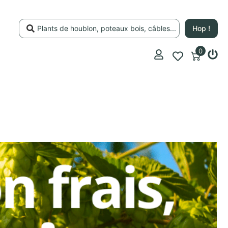
Hop !
0