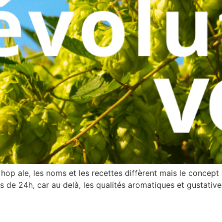
t hop ale, les noms et les recettes diffèrent mais le concep
 de 24h, car au delà, les qualités aromatiques et gustativ