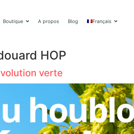
Boutique
A propos
Blog
Français
douard HOP
évolution verte