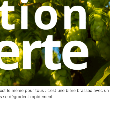
t est le même pour tous : c’est une bière brassée avec un
es se dégradent rapidement.